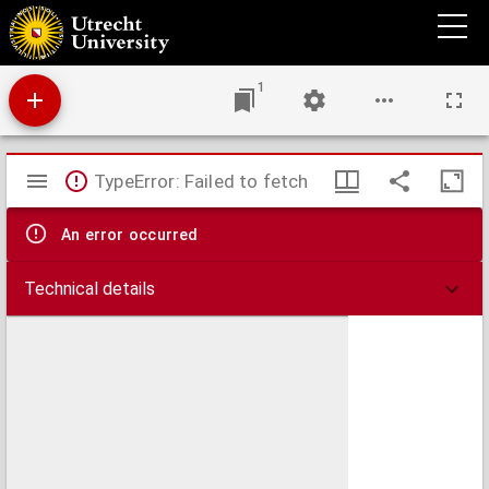
De zoneclipsen in verband met de zonnewarmte of zijn de kleuren in het
zonnespectrum, die in de protuberancen en der chromosfeer het eigendom der Zon, of
is het een optisch verschijnsel?
1
Mirador
TypeError: Failed to fetch
viewer
An error occurred
Technical details