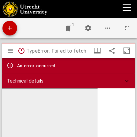
Voorstel van den graaf van Chambord aan de Nationale Vergadering, om den Paus te
kiezen tot koning van Frankrijk
1
Mirador
TypeError: Failed to fetch
viewer
An error occurred
Technical details