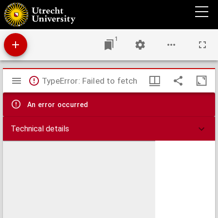
"De Tijd" is eene Katholieke courant : Snuifje, Mr. Travailleur aangeboden
1
Mirador
TypeError: Failed to fetch
viewer
An error occurred
Technical details