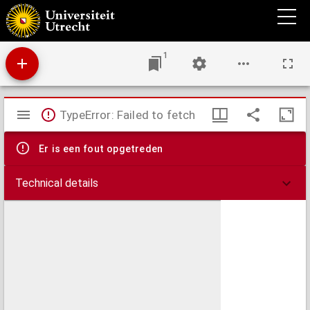
Bijdrage tot de sociaal-geographische kennis der gemeente Velsen
1
Mirador
TypeError: Failed to fetch
viewer
Er is een fout opgetreden
Technical details