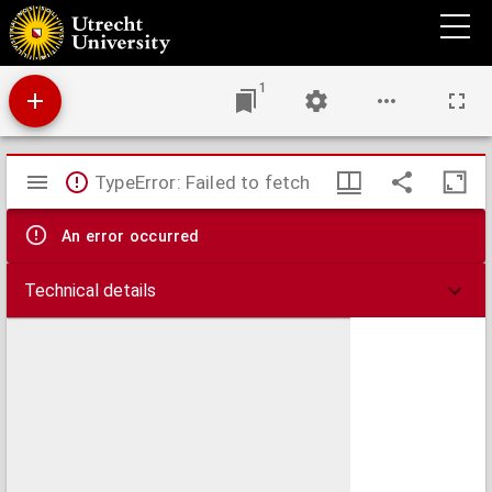
Manier om paarden wel te behandelen, of grondige onderrichting waar by word
aangetoond, welke de oorzaaken zyn, van de meeste gebréken, die in de paarden
gevonden worden: de geschikste middelen aan de hand gegeeven, om die gebréken er
uit te helpen, en verscheide zeer aangenaame en deugdzaame qualiteiten in de
paarden te brengen; de behandeling der zweep. enz. enz. : alles behoorende tot de ryd-
1
konst met paarden voor alle soort van rytuigen
Mirador
TypeError: Failed to fetch
viewer
An error occurred
Technical details