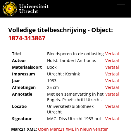
Bloedsporen in de ontlasting
Volledige titelbeschrijving - Object:
1874-313867
Titel
Bloedsporen in de ontlasting
Vertaal
Auteur
Hulst, Lambert Anthonie.
Vertaal
Materiaalsoort
Book
Vertaal
Impressum
Utrecht : Kemink
Vertaal
Jaar
1933.
Vertaal
Afmetingen
25 cm
Vertaal
Annotatie
Met een samenvatting in het
Vertaal
Engels. Proefschrift Utrecht.
Locatie
Universiteitsbibliotheek
Vertaal
Utrecht
Signatuur
MAG: Diss Utrecht 1933 hul
Vertaal
Marc21 XML:
Open Marc21 XML in nieuw venster