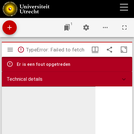
Zakboekje voor alle handelaars en liefhebbers van paarden : (van een aantal
hulpmiddelen voor dezelve) : door een kundig kooper, na veel jaarige ondervinding by
een verzameld; en waar van de meeste by hem, met goed gevolg ter uitvoer gebragt
zyn.
1
Mirador
TypeError: Failed to fetch
viewer
Er is een fout opgetreden
Technical details