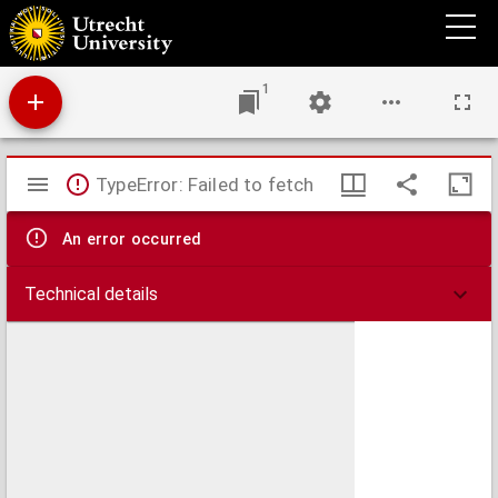
Handboek voor de minnaars der HH. Harten van Jesus en Maria.
1
Mirador
TypeError: Failed to fetch
viewer
An error occurred
Technical details