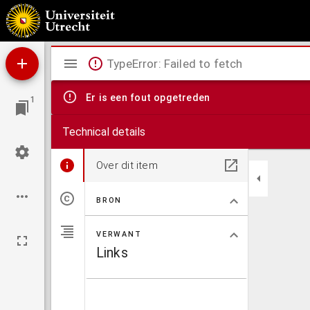
Gedichtjes voor de Zondagsschool
Mirador
TypeError: Failed to fetch
viewer
Er is een fout opgetreden
1
Technical details
Over dit item
BRON
VERWANT
Links