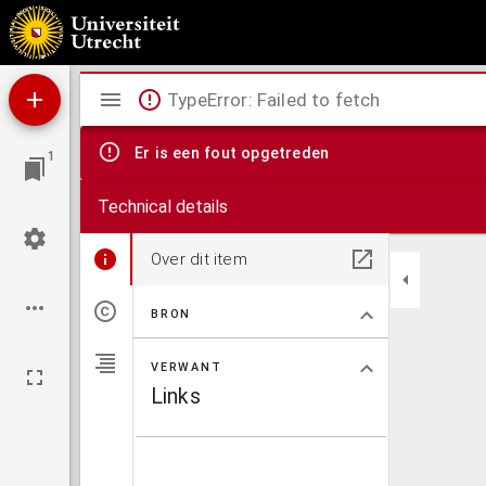
Over de beteekenis der baarmoeder voor de eierstokken ...
Mirador
TypeError: Failed to fetch
viewer
Er is een fout opgetreden
1
Technical details
Over dit item
BRON
VERWANT
Links