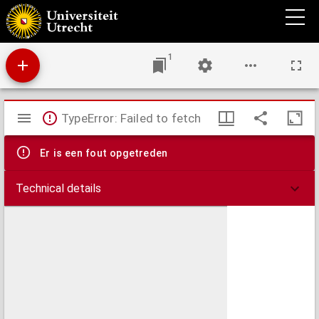
Beschrijving van onze tien inrichtingen naar aanleiding der hierbijgaande teekeningen
1
Mirador
TypeError: Failed to fetch
viewer
Er is een fout opgetreden
Technical details