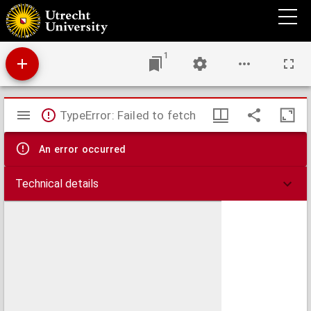
Bijvoegsel bevattende formulieren en voorbeelden der ambtsverrigtingen van regters-
commissarissen, officieren van justitie, griffiers, hulpofficieren, enz.
1
Mirador
TypeError: Failed to fetch
viewer
An error occurred
Technical details