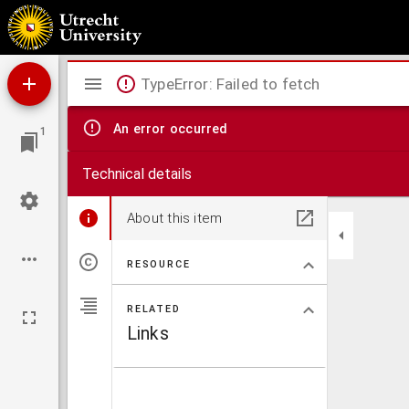
Aanslag van het waterstofmolecuulspectrum door electronen
Mirador
TypeError: Failed to fetch
viewer
An error occurred
1
Technical details
About this item
RESOURCE
RELATED
Links