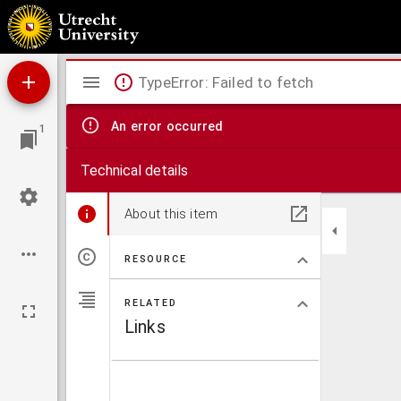
Huishoudelijk reglement voor de strafgevangenis, voorlopig tevens hulphuis van bewar
Mirador
TypeError: Failed to fetch
viewer
An error occurred
1
Technical details
About this item
RESOURCE
RELATED
Links