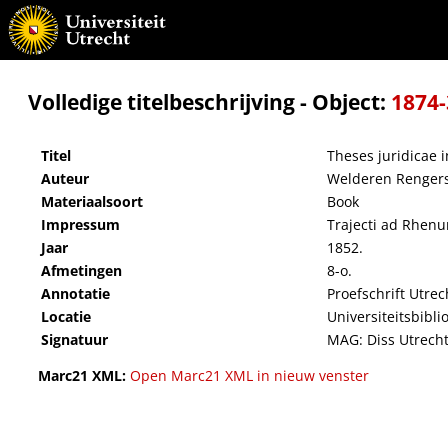
Theses juridicae inaugurales
Volledige titelbeschrijving - Object:
1874
Titel
Theses juridicae 
Auteur
Welderen Rengers
Materiaalsoort
Book
Impressum
Trajecti ad Rhenum
Jaar
1852.
Afmetingen
8-o.
Annotatie
Proefschrift Utrec
Locatie
Universiteitsbibli
Signatuur
MAG: Diss Utrecht
Marc21 XML:
Open Marc21 XML in nieuw venster