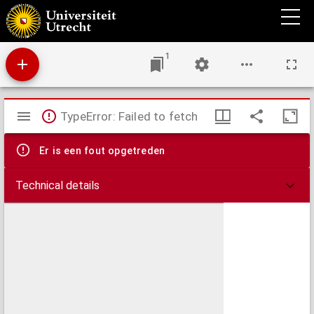
Inheritance of colours and pod characters in Phaseolus vulgaris L.,
1
Mirador
TypeError: Failed to fetch
viewer
Er is een fout opgetreden
Technical details