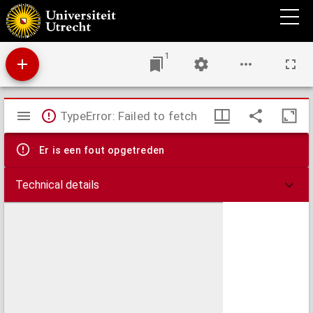
Onze lijdensuren geheiligd : opgedragen aan de lijdende kinderen van O.L. Vrouw van
het H. Hart, hoop der hopeloozen.
1
Mirador
TypeError: Failed to fetch
viewer
Er is een fout opgetreden
Technical details