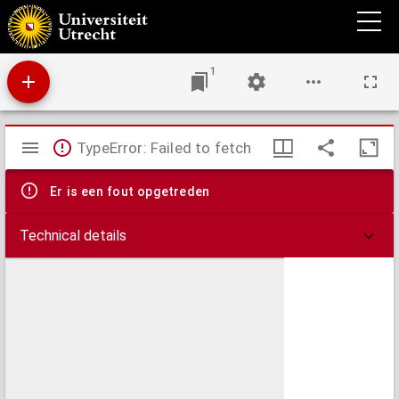
Crimineel wetboek voor het krijgsvolk te lande van de Vereenigde Nederlanden.
1
Mirador
TypeError: Failed to fetch
viewer
Er is een fout opgetreden
Technical details