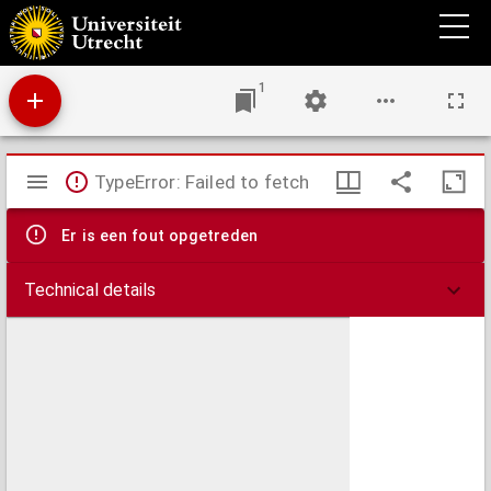
Theses juridicae inaugurales
1
Mirador
TypeError: Failed to fetch
viewer
Er is een fout opgetreden
Technical details