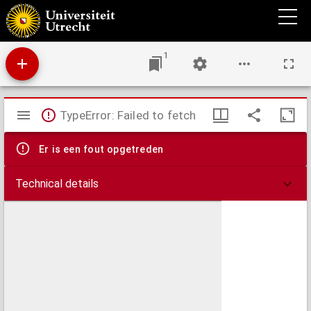
Bijdrage tot de kennis der Vitamine-C : stofwisseling bij jonge kinderen
1
Mirador
TypeError: Failed to fetch
viewer
Er is een fout opgetreden
Technical details