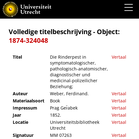
Die Rinderpest in symptomatologischer, pathologisch-anatomischer, diagnostischer und
medicinal-polizeilicher Beziehung;
Volledige titelbeschrijving - Object:
1874-324048
Titel
Die Rinderpest in
Vertaal
symptomatologischer,
pathologisch-anatomischer,
diagnostischer und
medicinal-polizeilicher
Beziehung;
Auteur
Weber, Ferdinand.
Vertaal
Materiaalsoort
Book
Vertaal
Impressum
Prag Ger̆abek
Vertaal
Jaar
1852.
Vertaal
Locatie
Universiteitsbibliotheek
Vertaal
Utrecht
Signatuur
MM 07263
Vertaal