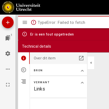
Een persoonlijk feit : aan Prof. J. I. Doedes
Mirador
TypeError: Failed to fetch
viewer
Er is een fout opgetreden
1
Technical details
Over dit item
BRON
VERWANT
Links