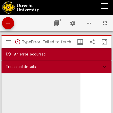
Maatregelen ter stuiting van de longziekte onder het rundvee.
1
Mirador
TypeError: Failed to fetch
viewer
An error occurred
Technical details