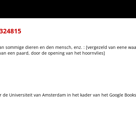
ezeld van eene waarneming omtrent een bijzonderen, tot dus ver niet beschreven, wor
-324815
 sommige dieren en den mensch, enz. : [vergezeld van eene waar
van een paard, door de opening van het hoornvlies]
voor de Universiteit van Amsterdam in het kader van het Google Boo