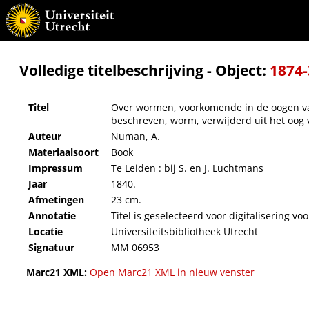
Over wormen, voorkomende in de oogen van sommige dieren en den mensch, enz. : [verg
Volledige titelbeschrijving - Object:
1874
Titel
Over wormen, voorkomende in de oogen van
beschreven, worm, verwijderd uit het oog 
Auteur
Numan, A.
Materiaalsoort
Book
Impressum
Te Leiden : bij S. en J. Luchtmans
Jaar
1840.
Afmetingen
23 cm.
Annotatie
Titel is geselecteerd voor digitalisering 
Locatie
Universiteitsbibliotheek Utrecht
Signatuur
MM 06953
Marc21 XML:
Open Marc21 XML in nieuw venster