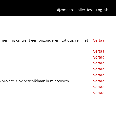
m, verwijderd uit het oog van een paard, door de opening van het hoornvlies]
Bijzondere Collecties
English
neming omtrent een bijzonderen, tot dus ver niet
Vertaal
Vertaal
Vertaal
Vertaal
Vertaal
Vertaal
ks-project. Ook beschikbaar in microvorm.
Vertaal
Vertaal
Vertaal