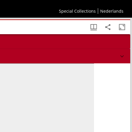
Lammzeit : eine auf Erfahrung gestützte ökonomische Abhandlung mit besonderer
Special Collections
Nederlands