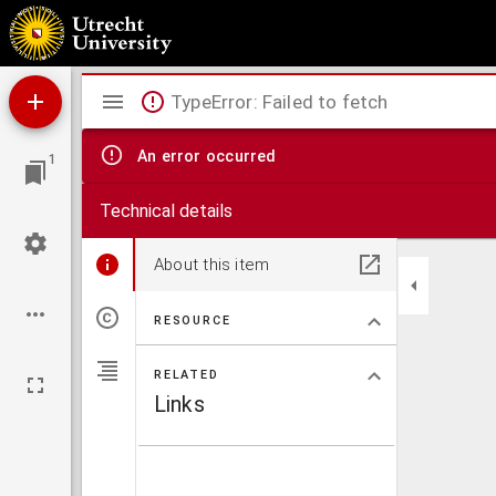
Ueber die Drehkrankheit der Schafe, deren gewisse Vorbeugung durch eine richtige, hi
Berücksichtigung der westpreussischen landwirthschaftlichen Zustände
Mirador
TypeError: Failed to fetch
viewer
An error occurred
1
Technical details
About this item
RESOURCE
RELATED
Links