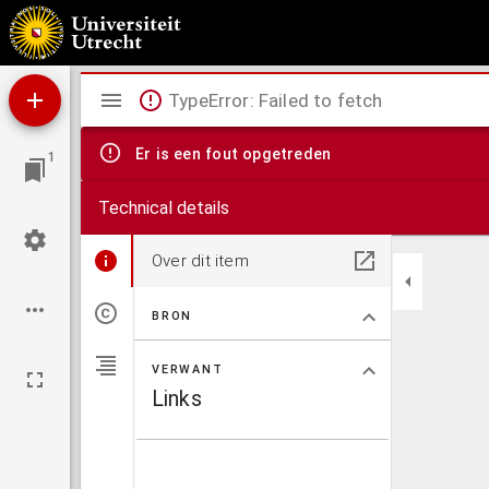
Catalogus der bibliotheek van het Friesch Genootschap van Geschied-, Oudheid- en Taal
Mirador
TypeError: Failed to fetch
viewer
Er is een fout opgetreden
1
Technical details
Over dit item
BRON
VERWANT
Links