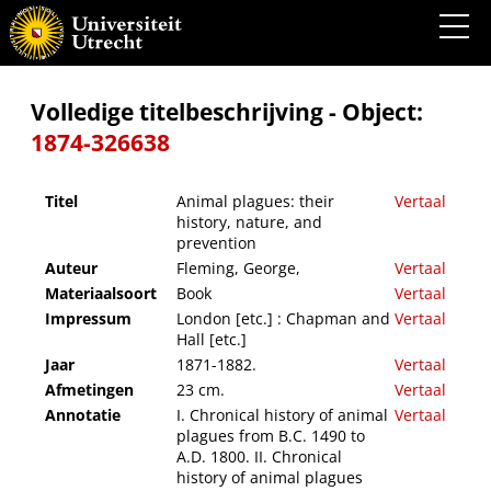
Animal plagues: their history, nature, and prevention
Volledige titelbeschrijving - Object:
1874-326638
Titel
Animal plagues: their
Vertaal
history, nature, and
prevention
Auteur
Fleming, George,
Vertaal
Materiaalsoort
Book
Vertaal
Impressum
London [etc.] : Chapman and
Vertaal
Hall [etc.]
Jaar
1871-1882.
Vertaal
Afmetingen
23 cm.
Vertaal
Annotatie
I. Chronical history of animal
Vertaal
plagues from B.C. 1490 to
A.D. 1800. II. Chronical
history of animal plagues