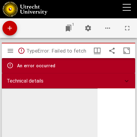
Entstehung, Entwicklung und Heilung der periodischen Augenentzündung
(Mondblindheit) bei Pferden
1
Mirador
TypeError: Failed to fetch
viewer
An error occurred
Technical details