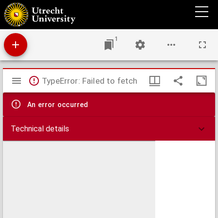
Die Fusskrankheiten der Pferde und des Rindviehes : ihre Erkenntniss, Ursachen,
Heilung und Verhütung
1
Mirador
TypeError: Failed to fetch
viewer
An error occurred
Technical details