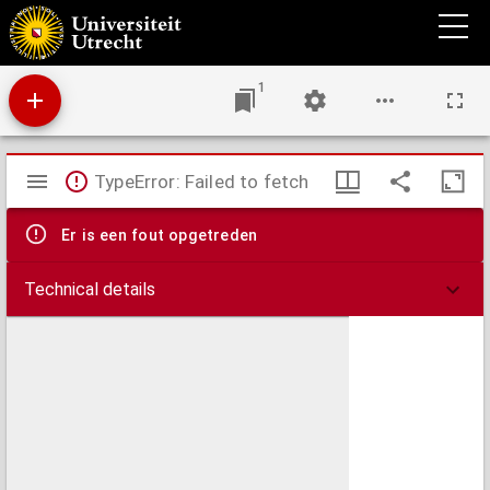
Commentarius in Apocalypsim
1
Mirador
TypeError: Failed to fetch
viewer
Er is een fout opgetreden
Technical details