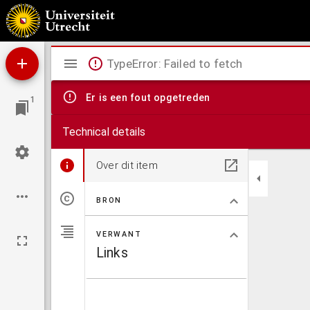
Synonyma medicinae, abbreviata per Mundinum
Mirador
TypeError: Failed to fetch
viewer
Er is een fout opgetreden
1
Technical details
Over dit item
BRON
VERWANT
Links