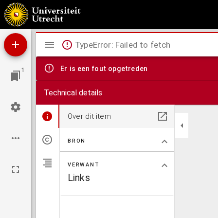
Antiphonale.
Mirador
TypeError: Failed to fetch
viewer
Er is een fout opgetreden
1
Technical details
Over dit item
BRON
VERWANT
Links