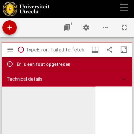
De hoefsmid : geïllustreerd maandblad voor hoefsmeden en anderen, die in het
hoefbeslag belangstellen
1
Mirador
TypeError: Failed to fetch
viewer
Er is een fout opgetreden
Technical details