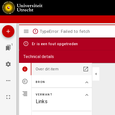
Bos' schoolatlas der geheele aarde.
Mirador
TypeError: Failed to fetch
viewer
Er is een fout opgetreden
1
Technical details
Over dit item
BRON
VERWANT
Links