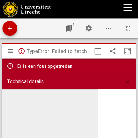
Coelum Stellatum Hemisphaerium Arietis
1
Mirador
TypeError: Failed to fetch
viewer
Er is een fout opgetreden
Technical details