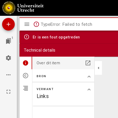
Stereographische projectie van den aardkloot : in de maan-eclips op den 11.den Julij 1
Mirador
TypeError: Failed to fetch
viewer
Er is een fout opgetreden
1
Technical details
Over dit item
BRON
VERWANT
Links