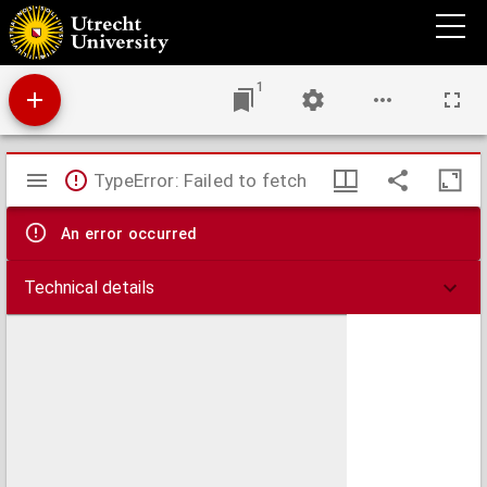
Ein Fall von Zahnanomalie beim Pferde
1
Mirador
TypeError: Failed to fetch
viewer
An error occurred
Technical details