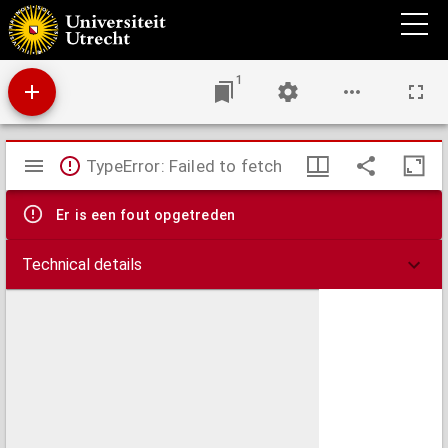
Beredeneerde beschouwing der schilderkunde
1
Mirador
TypeError: Failed to fetch
viewer
Er is een fout opgetreden
Technical details