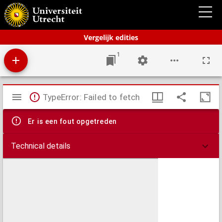
Schoolatlas der gehele aarde
Vergelijk edities
1
Mirador
TypeError: Failed to fetch
viewer
Er is een fout opgetreden
Technical details