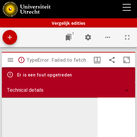
Bos' schoolatlas der geheele aarde.
Vergelijk edities
1
Mirador
TypeError: Failed to fetch
viewer
Er is een fout opgetreden
Technical details