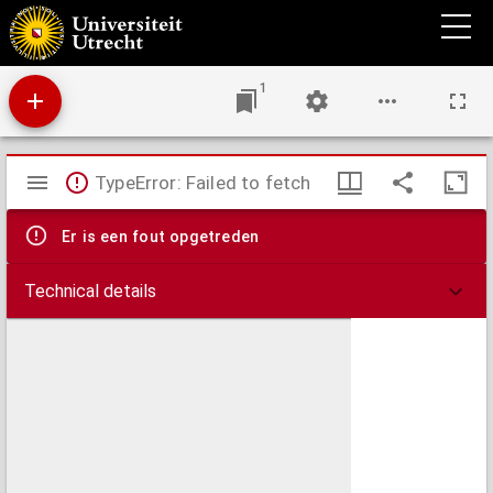
De spiritualibus ascensionibus
1
Mirador
TypeError: Failed to fetch
viewer
Er is een fout opgetreden
Technical details