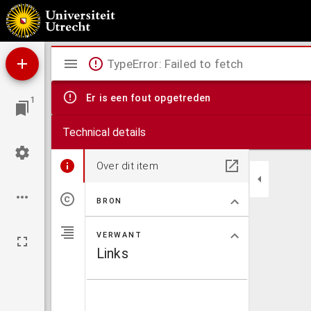
Landwirtschaftliches Tieralbum : 76 Farbendruckbilder der wichtigsten Haustier-Rassen
Mirador
TypeError: Failed to fetch
viewer
Er is een fout opgetreden
1
Technical details
Over dit item
BRON
VERWANT
Links