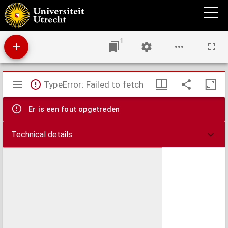
Biblia Latina
1
Mirador
TypeError: Failed to fetch
viewer
Er is een fout opgetreden
Technical details