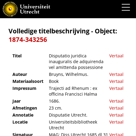
Disputatio juridica inauguralis de adquirenda vel amittenda possessione
Volledige titelbeschrijving - Object:
1874-343256
Titel
Disputatio juridica
Vertaal
inauguralis de adquirenda
vel amittenda possessione
Auteur
Bruyns, Wilhelmus.
Vertaal
Materiaalsoort
Book
Vertaal
Impressum
Trajecti ad Rhenum : ex
Vertaal
officina Francisci Halma
Jaar
1686.
Vertaal
Afmetingen
23 cm.
Vertaal
Annotatie
Disputatie Utrecht.
Vertaal
Locatie
Universiteitsbibliotheek
Vertaal
Utrecht
Signatuur
MAG: Diss Utrecht 1685 dl 31
Vertaal