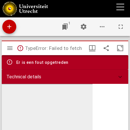
Disputatio juridica inauguralis de jure deliberandi
1
Mirador
TypeError: Failed to fetch
viewer
Er is een fout opgetreden
Technical details