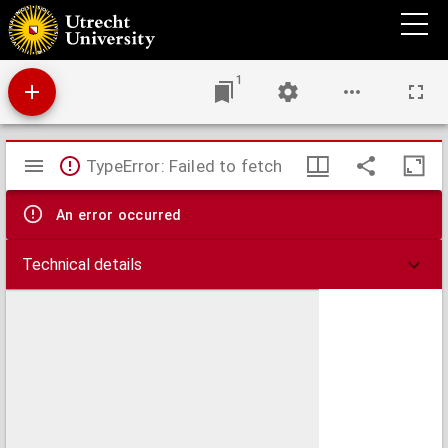
U : Utrechtse universitaire reflexen : weekblad van de Rijksuniversiteit te Utrecht.
1
Mirador
TypeError: Failed to fetch
viewer
An error occurred
Technical details