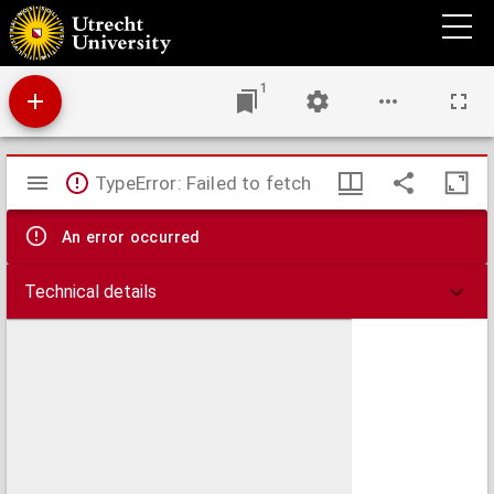
Caart van het Pannerdense Canaal, versanden mond der Needer Rhijn, met het boven
en beneeden Spijck : gecopieert uijt de beste kaerten mijn bekent, waarop is te zien, de
veranderde loop der boven en beneeden Rhijn, en Waal, omtrent Schenken Schans en
Herwen ...
1
Mirador
TypeError: Failed to fetch
viewer
An error occurred
Technical details