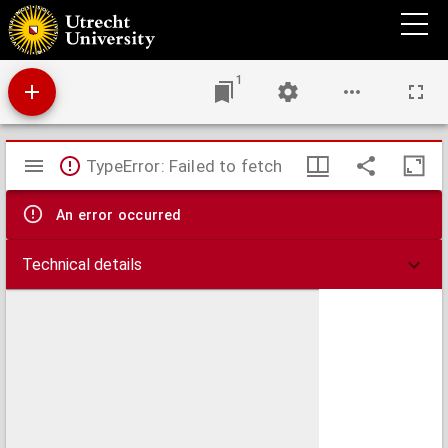
Eerste toestand van den ouden burgt en de stad Utrecht (Trajectum) onder Dagobert I,
Koning der Franken, Clodovicus en Pepyn den Ouden, in het jaar 690
1
Mirador
TypeError: Failed to fetch
viewer
An error occurred
Technical details