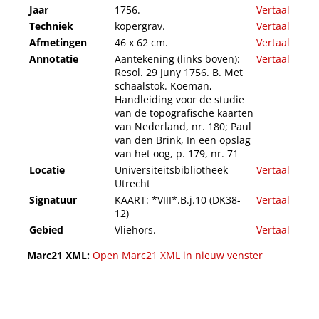
Jaar
1756.
Vertaal
Techniek
kopergrav.
Vertaal
Afmetingen
46 x 62 cm.
Vertaal
Annotatie
Aantekening (links boven):
Vertaal
Resol. 29 Juny 1756. B. Met
schaalstok. Koeman,
Handleiding voor de studie
van de topografische kaarten
van Nederland, nr. 180; Paul
van den Brink, In een opslag
van het oog, p. 179, nr. 71
Locatie
Universiteitsbibliotheek
Vertaal
Utrecht
Signatuur
KAART: *VIII*.B.j.10 (DK38-
Vertaal
12)
Gebied
Vliehors.
Vertaal
Marc21 XML:
Open Marc21 XML in nieuw venster