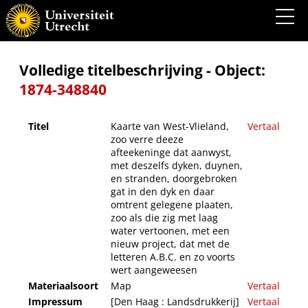
Kaarte van West-Vlieland, zoo verre deeze afteekeninge dat aanwyst, met deszelfs
dyken, duynen, en stranden, doorgebroken gat in den dyk en daar omtrent gelegene
plaaten, zoo als die zig met laag water vertoonen, met een nieuw project, dat met de
letteren A.B.C. en zo voorts wert aangeweesen
Volledige titelbeschrijving - Object:
1874-348840
Titel
Kaarte van West-Vlieland,
Vertaal
zoo verre deeze
afteekeninge dat aanwyst,
met deszelfs dyken, duynen,
en stranden, doorgebroken
gat in den dyk en daar
omtrent gelegene plaaten,
zoo als die zig met laag
water vertoonen, met een
nieuw project, dat met de
letteren A.B.C. en zo voorts
wert aangeweesen
Materiaalsoort
Map
Vertaal
Impressum
[Den Haag : Landsdrukkerij]
Vertaal