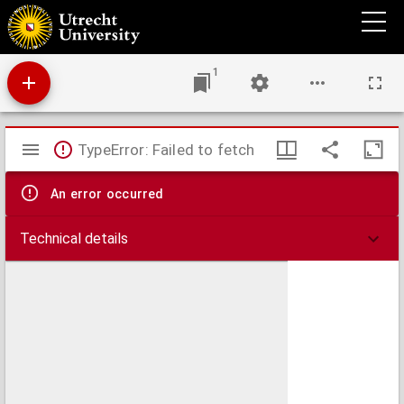
Een onderzoek naar het voorkomen van bachterien in het bloed bij de grote huisdieren
tijdens puerperale ziektetoestanden
1
Mirador
TypeError: Failed to fetch
viewer
An error occurred
Technical details